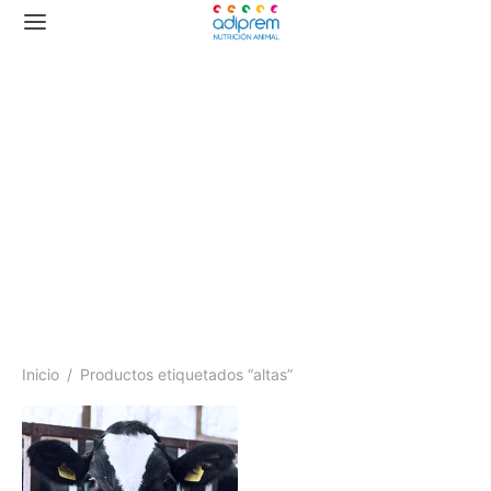
altas
Inicio
/
Productos etiquetados “altas”