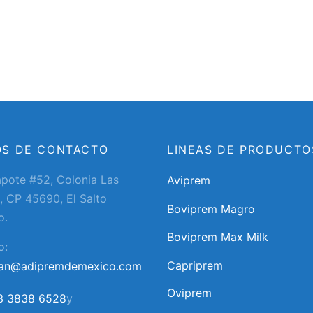
OS DE CONTACTO
LINEAS DE PRODUCTO
apote #52, Colonia Las
Aviprem
, CP 45690, El Salto
Boviprem Magro
o.
Boviprem Max Milk
o:
Capriprem
ran@adipremdemexico.com
Oviprem
3 3838 6528
y