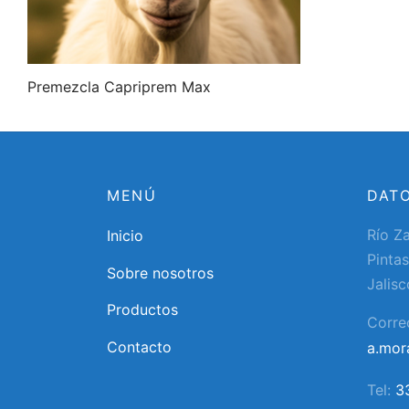
Premezcla Capriprem Max
MENÚ
DAT
Río Z
Inicio
Pintas
Sobre nosotros
Jalisc
Productos
Corre
Contacto
a.mo
Tel:
3