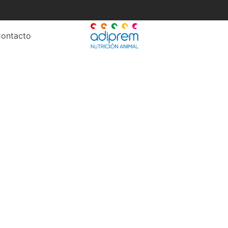
ontacto
ritos en engorda inten