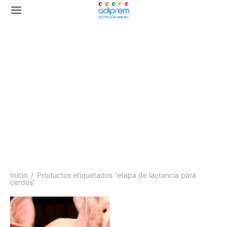
etapa de lactancia para
cerdos
Inicio
/
Productos etiquetados “etapa de lactancia para
cerdos”