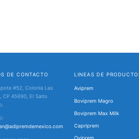
OS DE CONTACTO
LINEAS DE PRODUCTO
apote #52, Colonia Las
Aviprem
, CP 45690, El Salto
Boviprem Magro
o.
Boviprem Max Milk
o:
Capriprem
ran@adipremdemexico.com
Oviprem