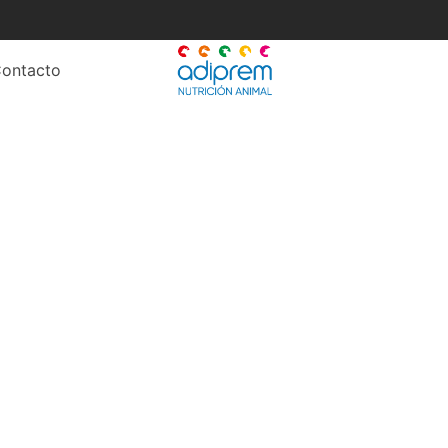
ontacto
ora la ganancia de pes
ganado