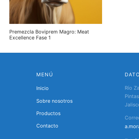
Premezcla Boviprem Magro: Meat
Excellence Fase 1
MENÚ
DAT
Río Z
Inicio
Pintas
Sobre nosotros
Jalisc
Productos
Corre
Contacto
a.mo