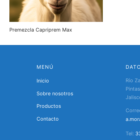
Premezcla Capriprem Max
MENÚ
DAT
Río Z
Inicio
Pintas
Sobre nosotros
Jalisc
Productos
Corre
Contacto
a.mo
Tel:
3