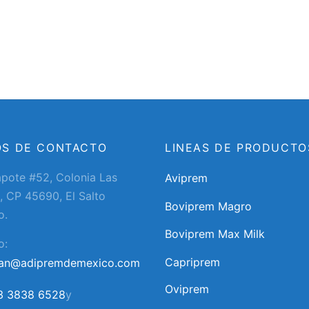
OS DE CONTACTO
LINEAS DE PRODUCTO
apote #52, Colonia Las
Aviprem
, CP 45690, El Salto
Boviprem Magro
o.
Boviprem Max Milk
o:
Capriprem
ran@adipremdemexico.com
Oviprem
3 3838 6528
y