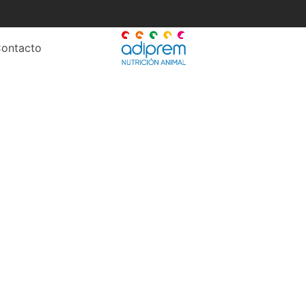
ontacto
viprem borregos engor