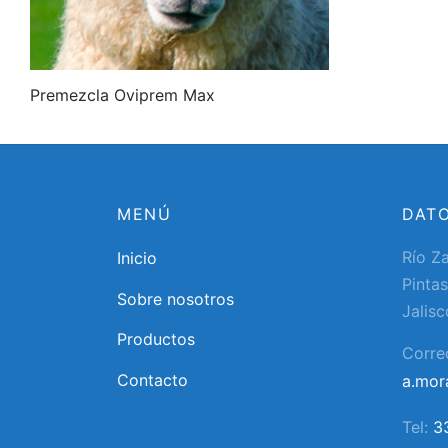
Premezcla Oviprem Max
MENÚ
DAT
Río Z
Inicio
Pintas
Sobre nosotros
Jalisc
Productos
Corre
Contacto
a.mo
Tel:
3