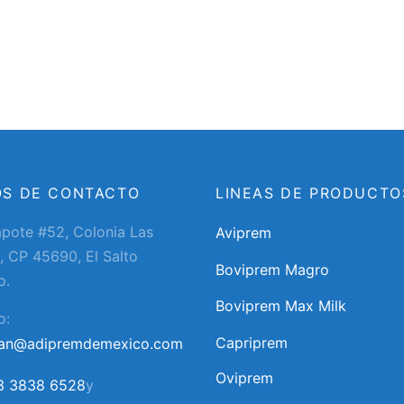
OS DE CONTACTO
LINEAS DE PRODUCTO
apote #52, Colonia Las
Aviprem
, CP 45690, El Salto
Boviprem Magro
o.
Boviprem Max Milk
o:
Capriprem
ran@adipremdemexico.com
Oviprem
3 3838 6528
y