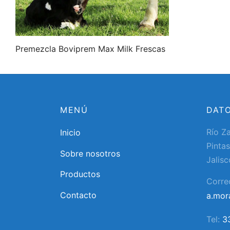
Premezcla Boviprem Max Milk Frescas
MENÚ
DAT
Río Z
Inicio
Pintas
Sobre nosotros
Jalisc
Productos
Corre
Contacto
a.mo
Tel:
3