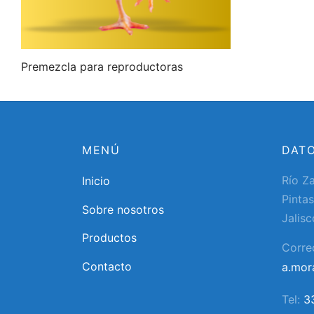
Premezcla para reproductoras
MENÚ
DAT
Río Z
Inicio
Pintas
Sobre nosotros
Jalisc
Productos
Corre
Contacto
a.mo
Tel:
3