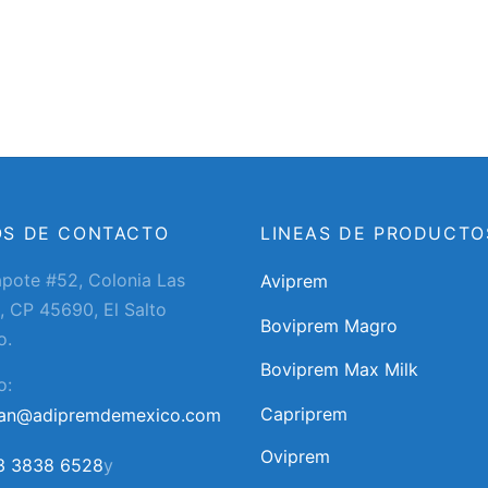
OS DE CONTACTO
LINEAS DE PRODUCTO
apote #52, Colonia Las
Aviprem
, CP 45690, El Salto
Boviprem Magro
o.
Boviprem Max Milk
o:
Capriprem
ran@adipremdemexico.com
Oviprem
3 3838 6528
y