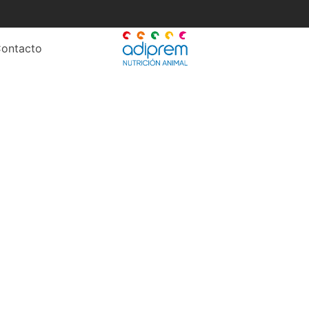
ontacto
racion de grupos mas l