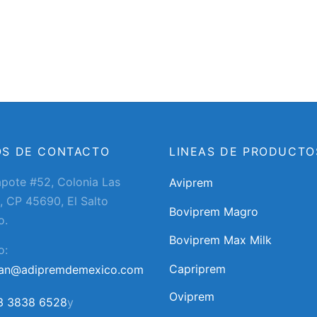
OS DE CONTACTO
LINEAS DE PRODUCTO
apote #52, Colonia Las
Aviprem
, CP 45690, El Salto
Boviprem Magro
o.
Boviprem Max Milk
o:
Capriprem
ran@adipremdemexico.com
Oviprem
3 3838 6528
y