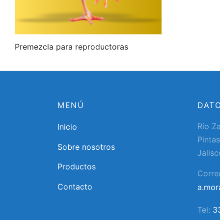
Premezcla para reproductoras
MENÚ
DAT
Río Z
Inicio
Pintas
Sobre nosotros
Jalisc
Productos
Corre
Contacto
a.mo
Tel:
3