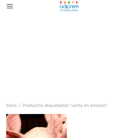
venta en amazon
Inicio
/
Productos etiquetados “venta en amazon”