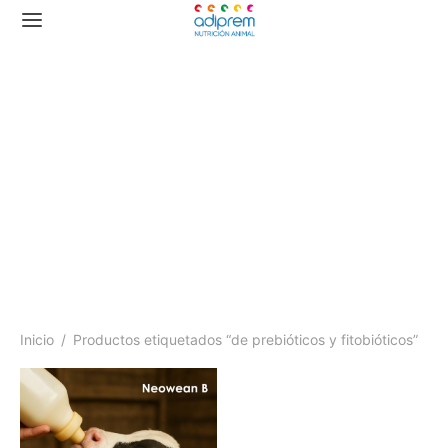
de prebióticos y
fitobióticos
Inicio
/
Productos etiquetados “de prebióticos y fitobióticos”