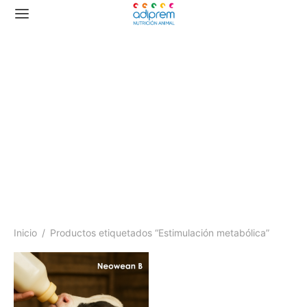
Estimulación metabólica
Inicio
/
Productos etiquetados “Estimulación metabólica”