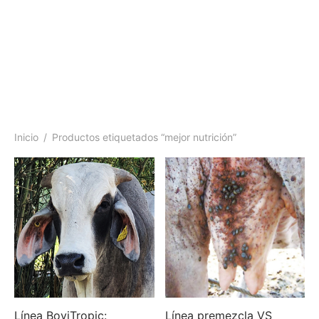
Inicio
/
Productos etiquetados “mejor nutrición”
Línea BoviTropic:
Línea premezcla VS