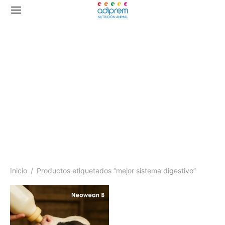
mejor sistema digestivo
Inicio
/
Productos etiquetados “mejor sistema digestivo”