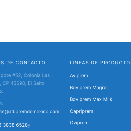
OS DE CONTACTO
LINEAS DE PRODUCTO
apote #52, Colonia Las
Aviprem
, CP 45690, El Salto
Boviprem Magro
o.
Boviprem Max Milk
o:
Capriprem
ran@adipremdemexico.com
Oviprem
3 3838 6528
y