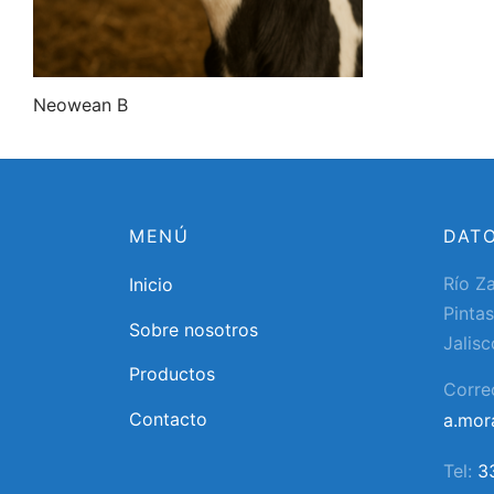
Neowean B
MENÚ
DAT
Río Z
Inicio
Pintas
Sobre nosotros
Jalisc
Productos
Corre
Contacto
a.mo
Tel:
3