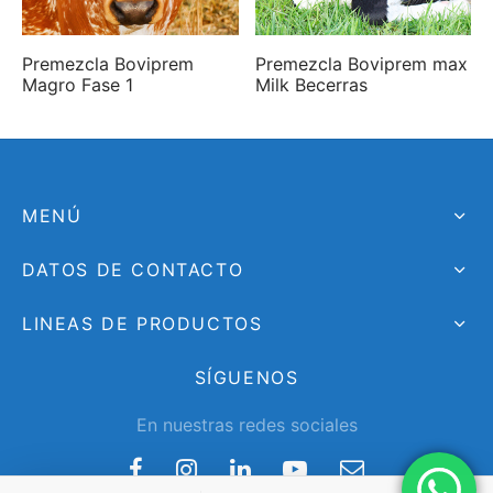
Premezcla Boviprem
Premezcla Boviprem max
Magro Fase 1
Milk Becerras
MENÚ
DATOS DE CONTACTO
LINEAS DE PRODUCTOS
SÍGUENOS
En nuestras redes sociales