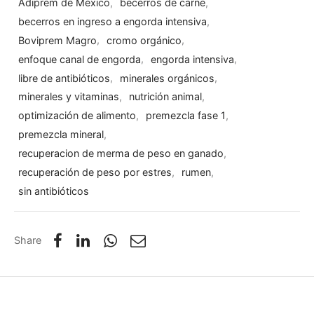
Adiprem de México
,
becerros de carne
,
becerros en ingreso a engorda intensiva
,
Boviprem Magro
,
cromo orgánico
,
enfoque canal de engorda
,
engorda intensiva
,
libre de antibióticos
,
minerales orgánicos
,
minerales y vitaminas
,
nutrición animal
,
optimización de alimento
,
premezcla fase 1
,
premezcla mineral
,
recuperacion de merma de peso en ganado
,
recuperación de peso por estres
,
rumen
,
sin antibióticos
Share