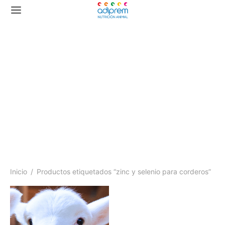
zinc y selenio para
corderos
Inicio
/
Productos etiquetados “zinc y selenio para corderos”