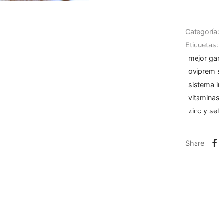
Categoría
Etiquetas
mejor ga
oviprem s
sistema 
vitaminas
zinc y se
Share