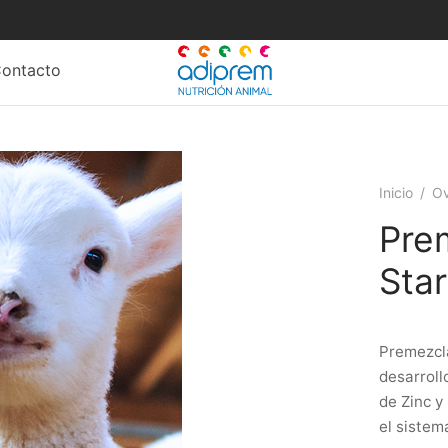
ontacto
Inicio
/
Ov
Pre
Star
Premezcla
desarroll
de Zinc y
el sistem