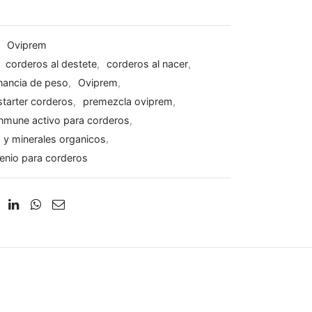
:
Oviprem
:
corderos al destete
,
corderos al nacer
,
nancia de peso
,
Oviprem
,
tarter corderos
,
premezcla oviprem
,
inmune activo para corderos
,
 y minerales organicos
,
lenio para corderos