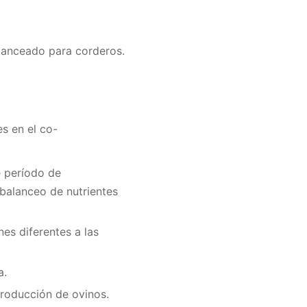
lanceado para corderos.
es en el co-
e período de
 balanceo de nutrientes
es diferentes a las
a.
producción de ovinos.