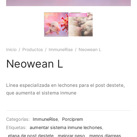
Inicio
/
Productos
/
ImmuneRise
/
Neowean L
Neowean L
Línea especializada en lechones para el post destete,
que aumenta el sistema inmune
Categorías:
ImmuneRise
,
Porciprem
Etiquetas:
aumentar sistema inmune lechones
,
etapa de post destete
,
mejorar peso
,
menos diarreas
,