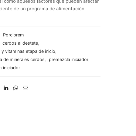
sí como aquellos factores que pueden afectar
iciente de un programa de alimentación.
:
Porciprem
:
cerdos al destete
,
 y vitaminas etapa de inicio
,
a de minerales cerdos
,
premezcla iniciador
,
 iniciador