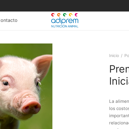
ontacto
Inicio
/
Po
Pre
Inic
La alimen
los costo
important
relaciona