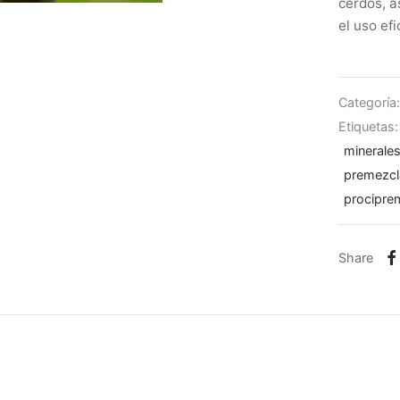
cerdos, a
el uso ef
Categoría
Etiquetas
minerales
premezcl
prociprem
Share