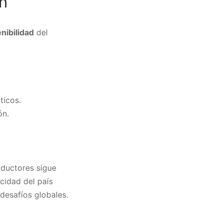
ón
nibilidad
del
ticos.
ón.
oductores sigue
cidad del país
desafíos globales.