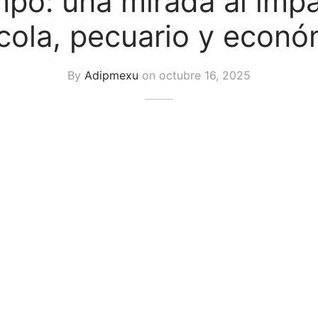
po: una mirada al imp
ícola, pecuario y econó
By
Adipmexu
on
octubre 16, 2025