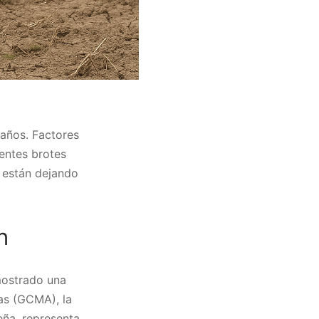
años. Factores
ientes brotes
, están dejando
n
mostrado una
as (GCMA), la
eña, representa