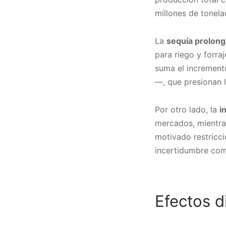
millones de tonel
La
sequía prolon
para riego y forra
suma el incremento
—, que presionan 
Por otro lado, la
i
mercados, mientr
motivado restricc
incertidumbre com
Efectos d