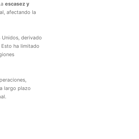
 La
escasez y
l, afectando la
 Unidos, derivado
. Esto ha limitado
egiones
peraciones,
 a largo plazo
al.