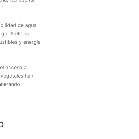
ibilidad de agua
go. A ello se
stibles y energía
 el acceso a
vegetales han
generando
o